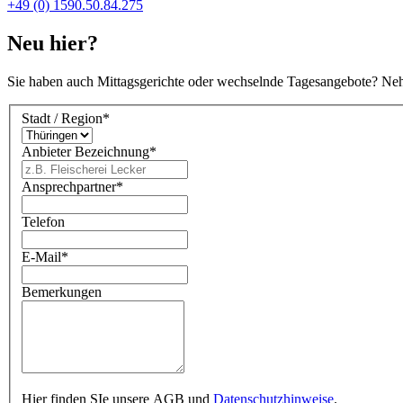
+49 (0) 1590.50.84.275
Neu hier?
Sie haben auch Mittagsgerichte oder wechselnde Tagesangebote? Ne
Stadt / Region
*
Anbieter Bezeichnung
*
Ansprechpartner
*
Telefon
E-Mail
*
Bemerkungen
Hier finden SIe unsere AGB und
Datenschutzhinweise
.