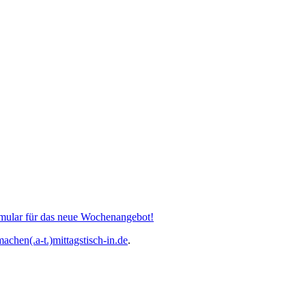
mular für das neue Wochenangebot!
achen(.a-t.)mittagstisch-in.de
.